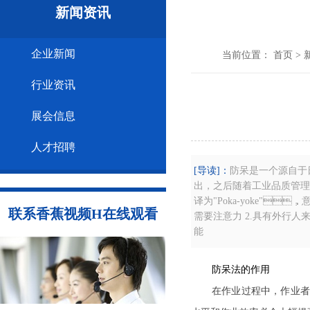
新闻资讯
企业新闻
当前位置：
首页
>
行业资讯
展会信息
人才招聘
[导读]：
防呆是一个源自于日本
出，之后随着工业品质管理
译为"Poka-yoke"
联系香蕉视频H在线观看
需要注意力 2.具有外行
能
防呆法的作用
在作业过程中，作